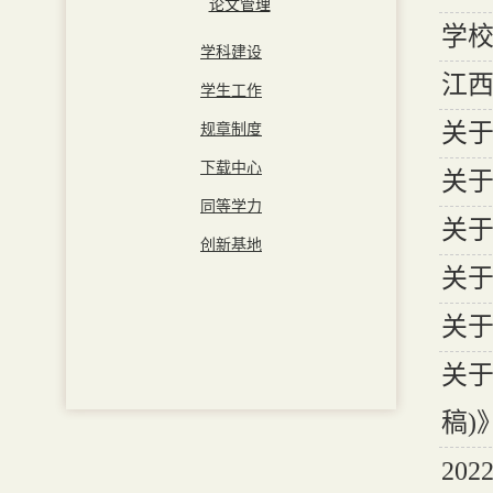
论文管理
学
学科建设
江
学生工作
关
规章制度
下载中心
关于
同等学力
关于
创新基地
关
关
关于
稿)
20