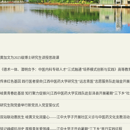
黄加文为2025级博士研究生讲授思政课
《德术一体、潜明合予：中医内科专硕人才“三式融通”培养模式创新与实践》高等教育 
传承红色基因 践行医者使命|江西中医药大学研究生“远志青医”志愿服务队赴瑞金开展暑期
岐黄青春赴基层 知行聚力促振兴|江西中医药大学实践队赴彭泽县开展暑期“三下乡”
研究生院党委举行新党员入党宣誓仪式
双站联动惠民生 岐黄文化润童心——江中大学子开展社区义诊与中医药文化支教活动
铭记峥嵘抗战史 厚植青年爱国魂——江中大学子开启暑期“三下乡”首日实践征程