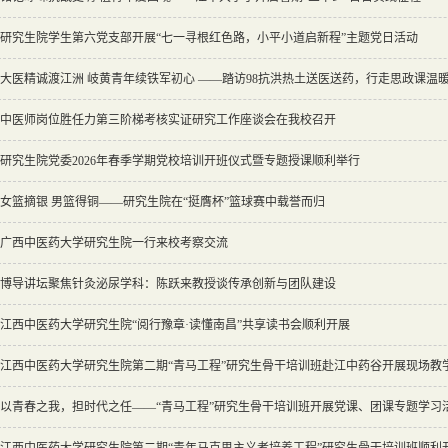
研究生院学生第六党支部开展“七一寻根红色路，小平小道启新程”主题党日活动
大医精诚渡江洲 岐黄青年续铁军初心 ——踏访98抗洪热土送医送药，行走思政课温
中医师岗位胜任力第三阶梯考核实证研究工作座谈会在我校召开
研究生院党委2026年春季学期党校培训开班仪式暨专题授课顺利举行
女篮摘银 男篮得铜——研究生院在“挺膺杯”篮球赛中载誉而归
广西中医药大学研究生院一行来校考察交流
博导讲坛聚焦针灸泌尿学科：陈跃来教授谈传承创新与团队建设
江西中医药大学研究生院“阅行豫章·读懂南昌”共享读书会顺利开展
江西中医药大学研究生院第二期“青马工程”研究生骨干培训班赴江中药谷开展现场教
以青春之我，担时代之任——“青马工程”研究生骨干培训班开展党课、团课专题学习
江西中医药大学研究生院第二期“青年马克思主义者培养工程”研究生骨干培训班顺利