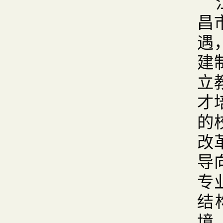
昌
遇
建
立
才
的
改
导
专
结
境