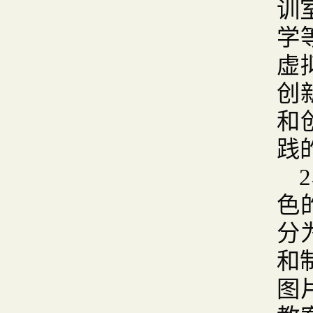
训
学
虚
创
和
践
2
色
分
和
图