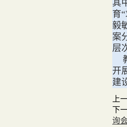
其
育
毅
案
层
开
建
上
下
询